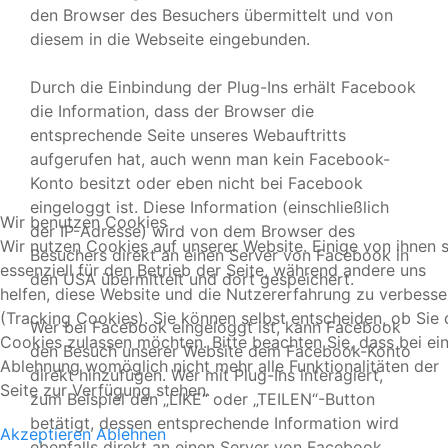
den Browser des Besuchers übermittelt und von
diesem in die Webseite eingebunden.
Durch die Einbindung der Plug-Ins erhält Facebook
die Information, dass der Browser die
entsprechende Seite unseres Webauftritts
aufgerufen hat, auch wenn man kein Facebook-
Konto besitzt oder eben nicht bei Facebook
eingeloggt ist. Diese Information (einschließlich
Wir benutzen Cookies
der IP-Adresse) wird von dem Browser des
Wir nutzen Cookies auf unserer Website. Einige von ihnen 
Besuchers direkt an einen Server von Facebook in
essenziell für den Betrieb der Seite, während andere uns
den USA übermittelt und dort gespeichert.
helfen, diese Website und die Nutzererfahrung zu verbesse
(Tracking Cookies). Sie können selbst entscheiden, ob Sie 
Wer bei Facebook eingeloggt ist, kann Facebook
Cookies zulassen möchten. Bitte beachten Sie, dass bei ei
den Besuch unserer Website dem Facebook-Konto
Ablehnung womöglich nicht mehr alle Funktionalitäten der
direkt hinzufügen. Wer mit Plug-Ins interagiert,
Seite zur Verfügung stehen.
zum Beispiel den „LIKE“ oder „TEILEN“-Button
betätigt, dessen entsprechende Information wird
Akzeptieren
Ablehnen
ebenfalls direkt an einen Server von Facebook